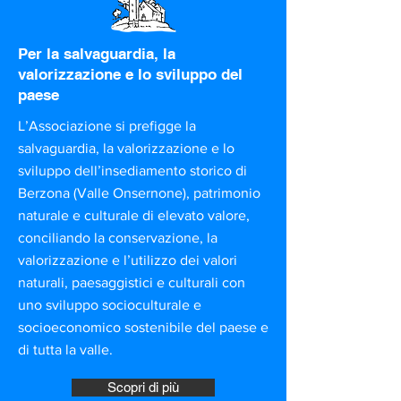
Per la salvaguardia, la
valorizzazione e lo sviluppo del
paese
L’Associazione si prefigge la
salvaguardia, la valorizzazione e lo
sviluppo dell’insediamento storico di
Berzona (Valle Onsernone), patrimonio
naturale e culturale di elevato valore,
conciliando la conservazione, la
valorizzazione e l’utilizzo dei valori
naturali, paesaggistici e culturali con
uno sviluppo socioculturale e
socioeconomico sostenibile del paese e
di tutta la valle.
Scopri di più