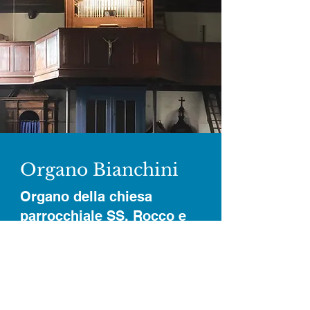
Organo Bianchini
Organo della chiesa
parrocchiale SS. Rocco e
Defendente
L’organo della chiesa parrocchiale
dei SS. Rocco e Defendente di
Berzona è un unicum, costruito da
Carlo Bianchini
(1874-1944)
, patrizio